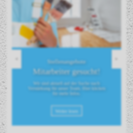
<
>
Stellenangebote
Mitarbeiter gesucht!
Wir sind aktuell auf der Suche nach
Verstärkung für unser Team. Hier klicken
für mehr Infos.
Weiter lesen