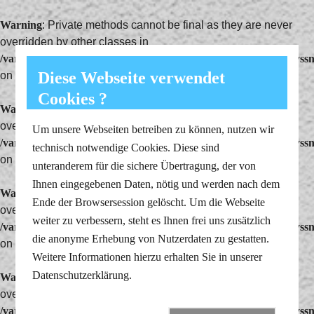
Warning
: Private methods cannot be final as they are never
overridden by other classes in
/var/www/vhosts/farbenklang.com/httpdocs/public/system/Crayss
Diese Webseite verwendet
on line
305
Cookies ?
Warning
: Private methods cannot be final as they are never
overridden by other classes in
Um unsere Webseiten betreiben zu können, nutzen wir
/var/www/vhosts/farbenklang.com/httpdocs/public/system/Crayss
technisch notwendige Cookies. Diese sind
on line
380
unteranderem für die sichere Übertragung, der von
Ihnen eingegebenen Daten, nötig und werden nach dem
Warning
: Private methods cannot be final as they are never
Ende der Browsersession gelöscht. Um die Webseite
overridden by other classes in
weiter zu verbessern, steht es Ihnen frei uns zusätzlich
/var/www/vhosts/farbenklang.com/httpdocs/public/system/Crayss
die anonyme Erhebung von Nutzerdaten zu gestatten.
on line
796
Weitere Informationen hierzu erhalten Sie in unserer
Datenschutzerklärung.
Warning
: Private methods cannot be final as they are never
overridden by other classes in
/var/www/vhosts/farbenklang.com/httpdocs/public/system/Cray